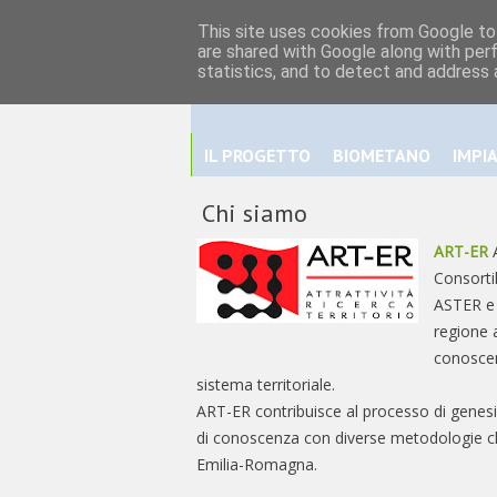
This site uses cookies from Google to 
are shared with Google along with per
statistics, and to detect and address 
IL PROGETTO
BIOMETANO
IMPI
Chi siamo
ART-ER
A
Consorti
ASTER e E
regione a
conoscenz
sistema territoriale.
ART-ER contribuisce al processo di genesi d
di conoscenza con diverse metodologie ch
Emilia-Romagna.