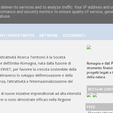
deliver its services and to analyze traffic. Your IP address and 
formance and security metrics to ensure quality of service, gen
HOME PAGE
CHI SI
abuse.
ITA | ENG
ANTI DIMOSTRATIVI
NETWORK
DOCUMENTI
ttrattività Ricerca Territorio è la Società
dal 
le dell’Emilia-Romagna, nata dalla fusione di
Romagna e
strumento finanz
RVET, per favorire la crescita sostenibile della
progetti legati a
ttraverso lo sviluppo dell’innovazione e della
della natura.
a, l’attrattività e l’internazionalizzazione del
RESTA IN CON
i nuove iniziative imprenditoriali ad alta intensità
e si sono dimostrate efficaci nella Regione
FEED