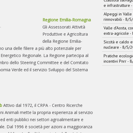
Clausola salvagu
e infrastrutture
-
Alpeggi in Valle 
rinnovabili
- 8/5
Regione Emilia-Romagna
Gli Assessorati Attività
Valle d’Aosta, con
extra-agricole
- 
Produttive e Agricoltura
della Regione Emilia-
Siccità e caldo 
nucleare
- 8/5/
na delle filiere a più alto potenziale per
no Energetico Regionale. La Regione partecipa al
Pratiche ecologi
incentivi Pnrr
- 8
bro dello Steering Committee e del Comitato
nomia Verde ed il servizio Sviluppo del Sistema
b
Attivo dal 1972, il CRPA - Centro Ricerche
ni Animali mette la propria esperienza al servizio
i ed enti pubblici nei settori agroalimentare e
le. Dal 1996 è società per azioni a maggioranza