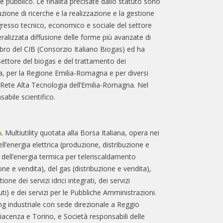
le pubblico. Le finalità precisate dallo statuto sono
zione di ricerche e la realizzazione e la gestione
ogresso tecnico, economico e sociale del settore
ralizzata diffusione delle forme più avanzate di
ro del CIB (Consorzio Italiano Biogas) ed ha
 settore del biogas e del trattamento dei
pea, per la Regione Emilia-Romagna e per diversi
lla Rete Alta Tecnologia dell’Emilia-Romagna. Nel
abile scientifico.
A
. Multiutility quotata alla Borsa Italiana, opera nei
ell’energia elettrica (produzione, distribuzione e
, dell’energia termica per teleriscaldamento
ne e vendita), del gas (distribuzione e vendita),
ione dei servizi idrici integrati, dei servizi
ti) e dei servizi per le Pubbliche Amministrazioni.
ing industriale con sede direzionale a Reggio
iacenza e Torino, e Società responsabili delle