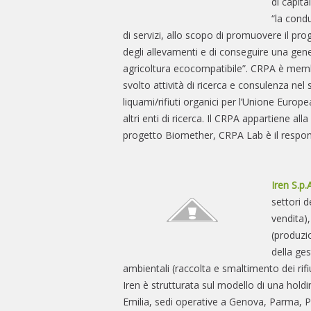
di capita
“la condu
di servizi, allo scopo di promuovere il pr
degli allevamenti e di conseguire una gene
agricoltura ecocompatibile”. CRPA è memb
svolto attività di ricerca e consulenza nel
liquami/rifiuti organici per l’Unione Euro
altri enti di ricerca. Il CRPA appartiene a
progetto Biomether, CRPA Lab è il respons
Iren S.p.
settori d
vendita)
(produzio
della gest
ambientali (raccolta e smaltimento dei rifiu
Iren è strutturata sul modello di una hold
Emilia, sedi operative a Genova, Parma, P