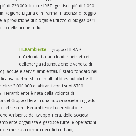
più di 726.000. Inoltre IRETI gestisce più di 1.000
 in Regione Liguria e in Parma, Piacenza e Reggio
lla produzione di biogas e utilizzo di biogas per i
nto delle acque reflue.
HERAmbiente
Il gruppo HERA è
un’azienda italiana leader nei settori
dell’energia (distribuzione e vendita di
to), acque e servizi ambientali. È stato fondato nel
cativa partnership di multi utilities pubbliche. Il
ltre 3.000.000 di abitanti con i suoi 6700
9, Herambiente è nata dalla volontà di
ica del Gruppo Hera in una nuova società in grado
po del settore. Herambiente ha ereditato le
sione Ambiente del Gruppo Hera, delle Società
ambiente organizza e gestisce tutte le operazioni
ro e messa a dimora dei rifiuti urbani,