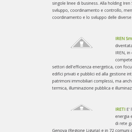
singole linee di business. Alla holding Iren 
sviluppo, coordinamento e controllo, ment
coordinamento e lo sviluppo delle diverse 
IREN Sma
diventat
IREN, in
competen
settori dell'efficienza energetica, con focu
edifici privati e pubblici ed alla gestione in
patrimoni immobiliari complessi, ma anche
termica, illuminazione pubblica e illuminazi
IRETI
E' 
energia 
di rete g
Genova (Regione Liguria) e in 72 comuni d