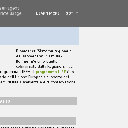
user-agent
erate usage
LEARN MORE
GOT IT
AMO
CONTATTI
ENGLISH VERSION
Biomether "Sistema regionale
del Biometano in Emilia-
Romagna"
è un progetto
cofinanziato dalla Regione Emilia-
Programma LIFE+
.
Il
programma LIFE
è lo
iario dell'Unione Europea a supporto dei
 temi di tutela ambientale e di conservazione
TATTO