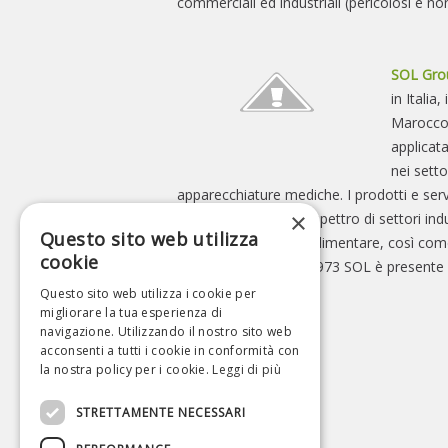
commerciali ed industriali (pericolosi e non
SOL Gro
in Italia
Marocco.
applicata
nei setto
apparecchiature mediche. I prodotti e serv
×
utilizzati in un ampio spettro di settori indu
Questo sito web utilizza
ingegneria, industria alimentare, così come
cookie
ricerca e salute. Dal 1973 SOL è presente
Ravenna.
Questo sito web utilizza i cookie per
migliorare la tua esperienza di
navigazione. Utilizzando il nostro sito web
acconsenti a tutti i cookie in conformità con
la nostra policy per i cookie.
Leggi di più
STRETTAMENTE NECESSARI