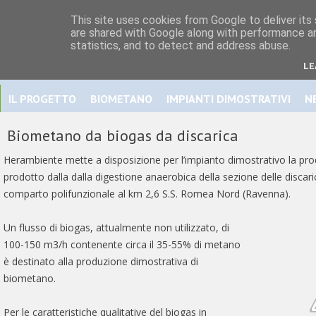
This site uses cookies from Google to deliver its 
are shared with Google along with performance an
statistics, and to detect and address abuse.
LE
IL PROGETTO
BIOMETANO
IMPIANTI DIMOSTRATIVI
N
Biometano da biogas da discarica
Herambiente mette a disposizione per l’impianto dimostrativo la pro
prodotto dalla dalla digestione anaerobica della sezione delle discarich
comparto polifunzionale al km 2,6 S.S. Romea Nord (Ravenna).
Un flusso di biogas, attualmente non utilizzato, di
100-150 m3/h contenente circa il 35-55% di metano
è destinato alla produzione dimostrativa di
biometano.
Per le caratteristiche qualitative del biogas in